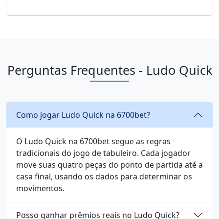
Perguntas Frequentes - Ludo Quick
Como jogar Ludo Quick na 6700bet?
O Ludo Quick na 6700bet segue as regras
tradicionais do jogo de tabuleiro. Cada jogador
move suas quatro peças do ponto de partida até a
casa final, usando os dados para determinar os
movimentos.
Posso ganhar prêmios reais no Ludo Quick?