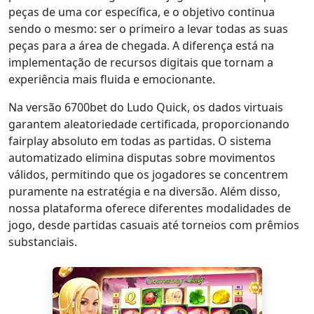
peças de uma cor específica, e o objetivo continua
sendo o mesmo: ser o primeiro a levar todas as suas
peças para a área de chegada. A diferença está na
implementação de recursos digitais que tornam a
experiência mais fluida e emocionante.
Na versão 6700bet do Ludo Quick, os dados virtuais
garantem aleatoriedade certificada, proporcionando
fairplay absoluto em todas as partidas. O sistema
automatizado elimina disputas sobre movimentos
válidos, permitindo que os jogadores se concentrem
puramente na estratégia e na diversão. Além disso,
nossa plataforma oferece diferentes modalidades de
jogo, desde partidas casuais até torneios com prêmios
substanciais.