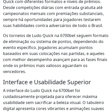
Quick com diferentes formatos e níveis de prêmios.
Desde competições diárias com entrada gratuita até
campeonatos mensais com premiações substanciais,
sempre há oportunidades para jogadores testarem
suas habilidades contra adversários de todo o Brasil.
Os torneios de Ludo Quick na 6700bet seguem formato
de eliminação ou sistema de pontos, dependendo do
evento específico. Jogadores acumulam pontos
baseados em suas colocações nas partidas, e aqueles
com melhor desempenho avançam para as fases finais
onde os prêmios mais valiosos aguardam os
vencedores.
Interface e Usabilidade Superior
A interface do Ludo Quick na 6700bet foi
cuidadosamente projetada para oferecer máxima
usabilidade sem sacrificar a beleza visual. O tabuleiro
digital apresenta cores vibrantes e animações suaves