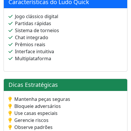
Características do Ludo Quick
Jogo clássico digital
Partidas rápidas
Sistema de torneios
Chat integrado
Prêmios reais
Interface intuitiva
Multiplataforma
Dicas Estratégicas
Mantenha peças seguras
Bloqueie adversários
Use casas especiais
Gerencie riscos
Observe padrões