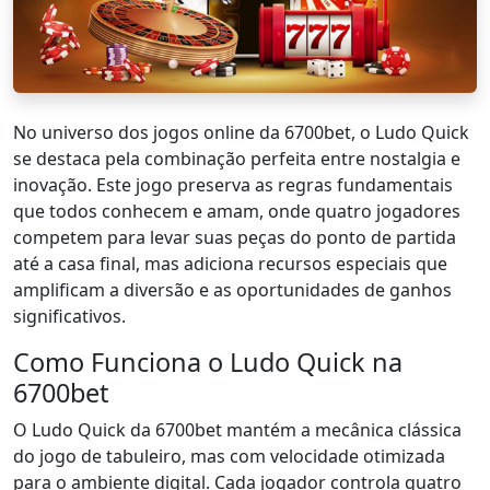
No universo dos jogos online da 6700bet, o Ludo Quick
se destaca pela combinação perfeita entre nostalgia e
inovação. Este jogo preserva as regras fundamentais
que todos conhecem e amam, onde quatro jogadores
competem para levar suas peças do ponto de partida
até a casa final, mas adiciona recursos especiais que
amplificam a diversão e as oportunidades de ganhos
significativos.
Como Funciona o Ludo Quick na
6700bet
O Ludo Quick da 6700bet mantém a mecânica clássica
do jogo de tabuleiro, mas com velocidade otimizada
para o ambiente digital. Cada jogador controla quatro