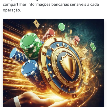
compartilhar informações bancárias sensíveis a cada
operação.