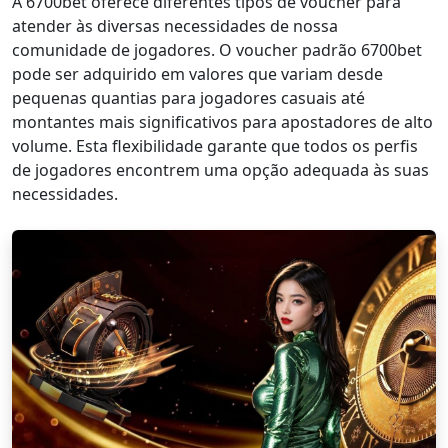
A 6700bet oferece diferentes tipos de voucher para
atender às diversas necessidades de nossa
comunidade de jogadores. O voucher padrão 6700bet
pode ser adquirido em valores que variam desde
pequenas quantias para jogadores casuais até
montantes mais significativos para apostadores de alto
volume. Esta flexibilidade garante que todos os perfis
de jogadores encontrem uma opção adequada às suas
necessidades.