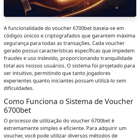
A funcionalidade do voucher 6700bet baseia-se em
códigos únicos e criptografados que garantem máxima
segurança para todas as transações. Cada voucher
gerado possui características específicas que impedem
fraudes e uso indevido, proporcionando tranquilidade
total aos nossos usuários. O sistema foi projetado para
ser intuitivo, permitindo que tanto jogadores
experientes quanto iniciantes possam utilizá-lo sem
dificuldades.
Como Funciona o Sistema de Voucher
6700bet
O processo de utilização do voucher 6700bet é
extremamente simples e eficiente. Para adquirir um
voucher, você pode utilizar diversos métodos de