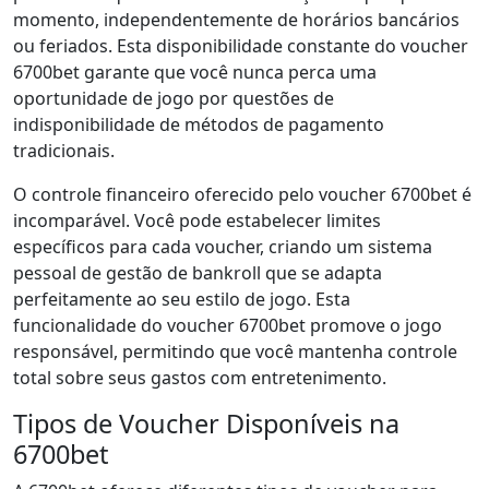
momento, independentemente de horários bancários
ou feriados. Esta disponibilidade constante do voucher
6700bet garante que você nunca perca uma
oportunidade de jogo por questões de
indisponibilidade de métodos de pagamento
tradicionais.
O controle financeiro oferecido pelo voucher 6700bet é
incomparável. Você pode estabelecer limites
específicos para cada voucher, criando um sistema
pessoal de gestão de bankroll que se adapta
perfeitamente ao seu estilo de jogo. Esta
funcionalidade do voucher 6700bet promove o jogo
responsável, permitindo que você mantenha controle
total sobre seus gastos com entretenimento.
Tipos de Voucher Disponíveis na
6700bet