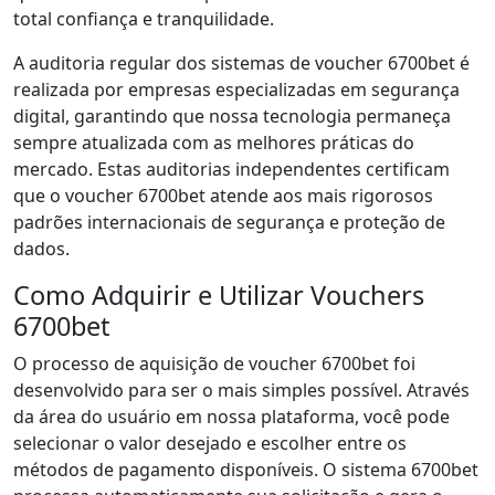
total confiança e tranquilidade.
A auditoria regular dos sistemas de voucher 6700bet é
realizada por empresas especializadas em segurança
digital, garantindo que nossa tecnologia permaneça
sempre atualizada com as melhores práticas do
mercado. Estas auditorias independentes certificam
que o voucher 6700bet atende aos mais rigorosos
padrões internacionais de segurança e proteção de
dados.
Como Adquirir e Utilizar Vouchers
6700bet
O processo de aquisição de voucher 6700bet foi
desenvolvido para ser o mais simples possível. Através
da área do usuário em nossa plataforma, você pode
selecionar o valor desejado e escolher entre os
métodos de pagamento disponíveis. O sistema 6700bet