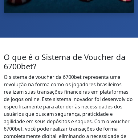
O que é o Sistema de Voucher da
6700bet?
O sistema de voucher da 6700bet representa uma
revolução na forma como os jogadores brasileiros
realizam suas transações financeiras em plataformas
de jogos online. Este sistema inovador foi desenvolvido
especificamente para atender às necessidades dos
usuários que buscam segurança, praticidade e
agilidade em seus depósitos e saques. Com o voucher
6700bet, você pode realizar transações de forma
completamente digital, eliminando a necessidade de