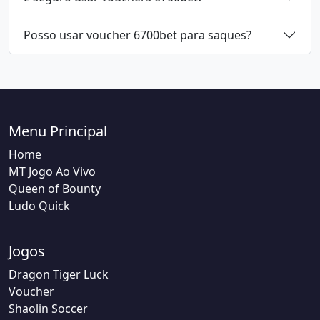
Posso usar voucher 6700bet para saques?
Menu Principal
Home
MT Jogo Ao Vivo
Queen of Bounty
Ludo Quick
Jogos
Dragon Tiger Luck
Voucher
Shaolin Soccer