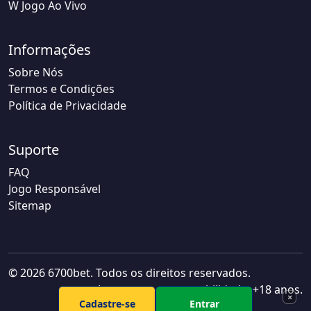
W Jogo Ao Vivo
Informações
Sobre Nós
Termos e Condições
Política de Privacidade
Suporte
FAQ
Jogo Responsável
Sitemap
© 2026 6700bet. Todos os direitos reservados.
Jogue com responsabilidade. +18 anos.
×
Cadastre-se
Entrar